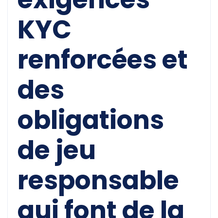
KYC
renforcées et
des
obligations
de jeu
responsable
qui font de la