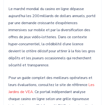
Le marché mondial du casino en ligne dépasse
aujourd’hui les 200 milliards de dollars annuels, porté
par une demande croissante d’expériences
immersives sur mobile et par la diversification des
offres de jeux vidéo‑lotteries. Dans ce contexte
hyper‑concurrentiel, la crédibilité d’une licence
devient le critère décisif pour attirer à la fois les gros
dépôts et les joueurs occasionnels qui recherchent
sécurité et transparence.
Pour un guide complet des meilleurs opérateurs et
leurs évaluations, consultez le site de référence
Les
Jardins de VEA
. Ce portail indépendant analyse
chaque casino en ligne selon une grille rigoureuse