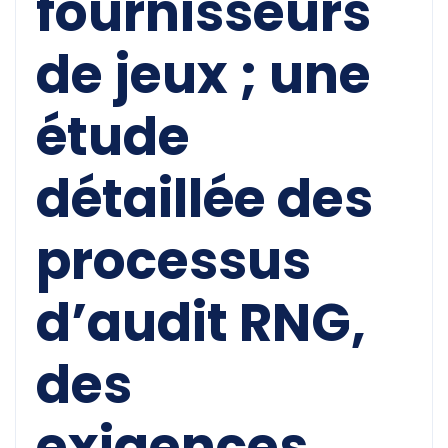
fournisseurs
de jeux ; une
étude
détaillée des
processus
d’audit RNG,
des
exigences