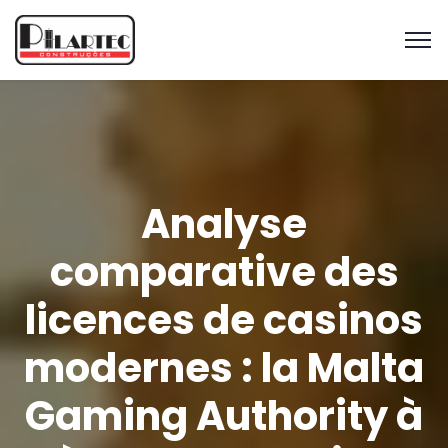
Analyse
comparative des
licences de casinos
modernes : la Malta
Gaming Authority à