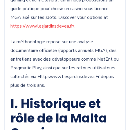
gaming et au métavers ; enfin nous proposerons un
guide pratique pour choisir un casino sous licence
MGA axé sur les slots. Discover your options at
https://www.lesjardinsdevea.fr/
.
La méthodologie repose sur une analyse
documentaire officielle (rapports annuels MGA), des
entretiens avec des développeurs comme NetEnt ou
Pragmatic Play, ainsi que sur les retours utilisateurs
collectés via Httpswww.Lesjardinsdevea.Fr depuis
plus de trois ans.
I. Historique et
rôle de la Malta