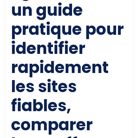
un guide
pratique pour
identifier
rapidement
les sites
fiables,
comparer