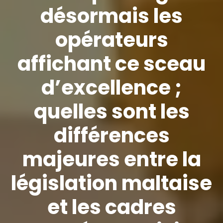
désormais les
opérateurs
affichant ce sceau
d’excellence ;
quelles sont les
différences
majeures entre la
législation maltaise
et les cadres