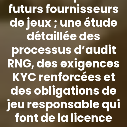
futurs fournisseurs
de jeux ; une étude
détaillée des
processus d’audit
RNG, des exigences
KYC renforcées et
des obligations de
jeu responsable qui
font de la licence