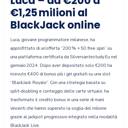
Luca – da €200 a
€1,25 milioni al
BlackJack online
Luca, giovane programmatore milanese, ha
approfittato di un’offerta “200 % + 50 free spin” su
una piattaforma certificata da Silversantestudy.Eu nel
gennaio 2024. Dopo aver depositato solo €200 ha
ricevuto €400 di bonus più i giri gratuiti su una slot
“BlackJack Royale”. Con una strategia basata su
split‑doubling e conteggio delle carte virtuale, ha
trasformato il credito bonus in una serie di mani
vincenti che hanno superato la soglia del milione
grazie al jackpot progressivo integrato nella modalità
BlackJack Live.