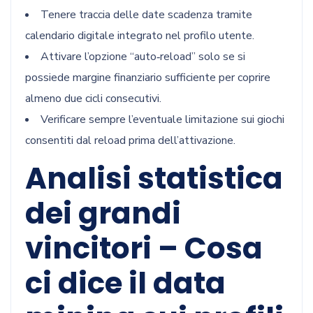
Tenere traccia delle date scadenza tramite
calendario digitale integrato nel profilo utente.
Attivare l’opzione “auto‑reload” solo se si
possiede margine finanziario sufficiente per coprire
almeno due cicli consecutivi.
Verificare sempre l’eventuale limitazione sui giochi
consentiti dal reload prima dell’attivazione.
Analisi statistica
dei grandi
vincitori – Cosa
ci dice il data