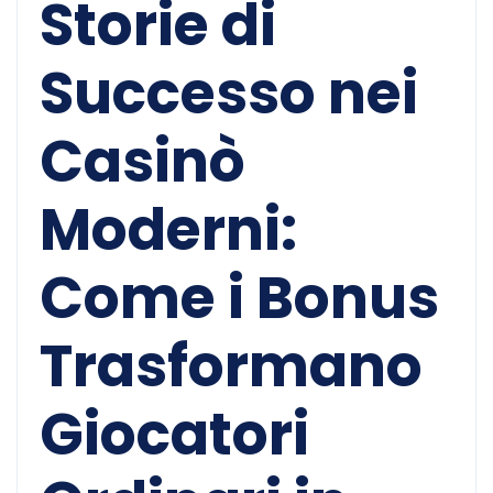
Storie di
Successo nei
Casinò
Moderni:
Come i Bonus
Trasformano
Giocatori