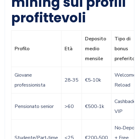
mining sui profili
profittevoli
Deposito
Tipo di
Profilo
Età
medio
bonus
mensile
preferito
Giovane
Welcome 
28‑35
€5‑10k
professionista
Reload
Cashback 
Pensionato senior
>60
€500‑1k
VIP
No‑Deposi
Studente/Part‑time
<25
€200‑500
+ Free