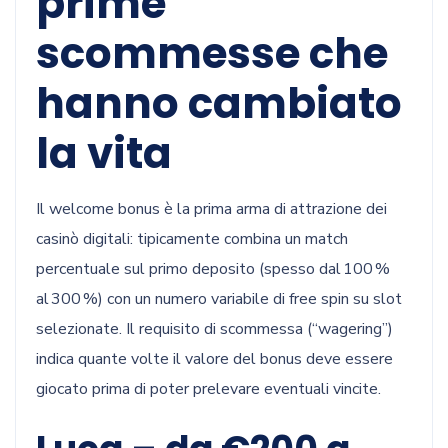
prime
scommesse che
hanno cambiato
la vita
Il welcome bonus è la prima arma di attrazione dei
casinò digitali: tipicamente combina un match
percentuale sul primo deposito (spesso dal 100 %
al 300 %) con un numero variabile di free spin su slot
selezionate. Il requisito di scommessa (“wagering”)
indica quante volte il valore del bonus deve essere
giocato prima di poter prelevare eventuali vincite.