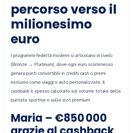
percorso verso il
milionesimo
euro
I programmi fedeltà moderni si articolano in livelli
(Bronze → Platinum), dove ogni euro scommesso
genera punti convertibili in crediti cash o premi
esclusivi come viaggi o auto personalizzate. Il
cashback è spesso calcolato sul volume totale delle
puntate sportive o sulle slot premium.
Maria – €850 000
grazie al cashback