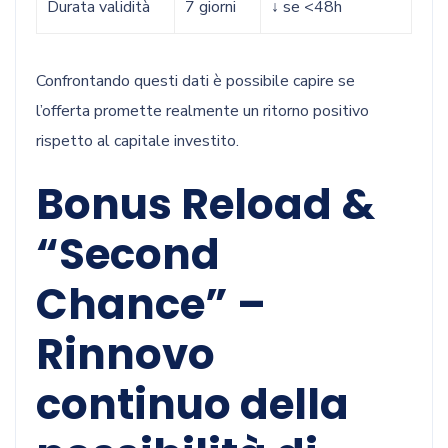
Durata validità
7 giorni
↓ se <48h
Confrontando questi dati è possibile capire se
l’offerta promette realmente un ritorno positivo
rispetto al capitale investito.
Bonus Reload &
“Second
Chance” –
Rinnovo
continuo della