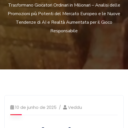
Trasformano Giocatori Ordinari in Milionari – Analisi delle
Promozioni più Potenti del Mercato Europeo e le Nuove
Tendenze di AI e Realtà Aumentata per il Gioco
Responsabile
10 de junho de 2025
Veddu