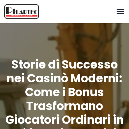
Storie di Successo
nei Casinò Moderni:
Come i Bonus
Trasformano
Giocatori Ordinari in