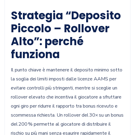
Strategia “Deposito
Piccolo – Rollover
Alto”: perché
funziona
Il punto chiave è mantenere il deposito minimo sotto
la soglia dei limiti imposti dalle licenze AAMS per
evitare controlli più stringenti, mentre si sceglie un
rollover elevato che incentiva il giocatore a sfruttare
ogni giro per ridurre il rapporto tra bonus ricevuto e
scommessa richiesta. Un rollover del 30× su un bonus
del 200 % permette al giocatore di distribuire il
rischio su più mani senza esaurire rapidamente il