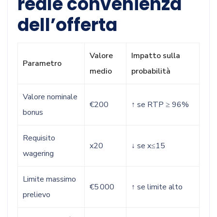
reale convenienza
dell’offerta
Valore
Impatto sulla
Parametro
medio
probabilità
Valore nominale
€200
↑ se RTP ≥ 96%
bonus
Requisito
x20
↓ se x≤15
wagering
Limite massimo
€5 000
↑ se limite alto
prelievo