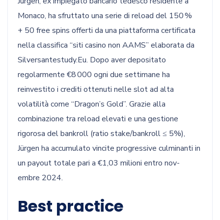
Jürgen, ex impiegato bancario tedesco residente a
Monaco, ha sfruttato una serie di reload del 150 %
+ 50 free spins offerti da una piattaforma certificata
nella classifica “siti casino non AAMS” elaborata da
Silversantestudy.Eu. Dopo aver depositato
regolarmente €8 000 ogni due settimane ha
reinvestito i crediti ottenuti nelle slot ad alta
volatilità come “Dragon’s Gold”. Grazie alla
combinazione tra reload elevati e una gestione
rigorosa del bankroll (ratio stake/bankroll ≤ 5%),
Jürgen ha accumulato vincite progressive culminanti in
un payout totale pari a €1,03 milioni entro nov­
embre 2024.
Best practice