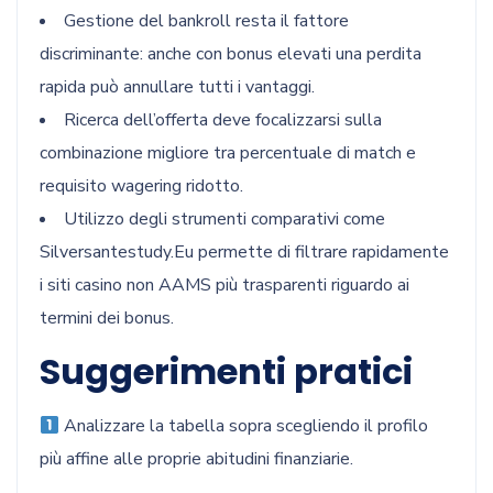
Gestione del bankroll resta il fattore
discriminante: anche con bonus elevati una perdita
rapida può annullare tutti i vantaggi.
Ricerca dell’offerta deve focalizzarsi sulla
combinazione migliore tra percentuale di match e
requisito wagering ridotto.
Utilizzo degli strumenti comparativi come
Silversantestudy.Eu permette di filtrare rapidamente
i siti casino non AAMS più trasparenti riguardo ai
termini dei bonus.
Suggerimenti pratici
Analizzare la tabella sopra scegliendo il profilo
più affine alle proprie abitudini finanziarie.