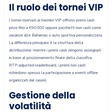
Il ruolo dei tornei VIP
I tornei riservati ai membri VIP offrono premi cash
prize fino a €50 000 oppure pacchetti non cash come
vacanze alle Bahamas o auto sportiva personalizzata.
La differenza principale è la struttura della
distribuzione: mentre i premi cash vengono assegnati
in base al posizionamento finale della classifica
RTP‑adjusted leaderboard, i premi non cash
richiedono spesso la partecipazione a eventi offline
organizzati dal casinò.
Gestione della
volatilità