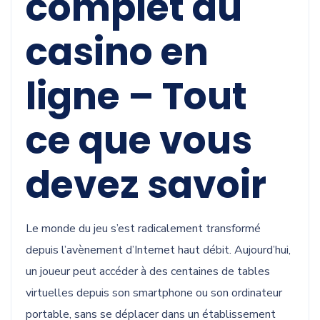
complet du
casino en
ligne – Tout
ce que vous
devez savoir
Le monde du jeu s’est radicalement transformé
depuis l’avènement d’Internet haut débit. Aujourd’hui,
un joueur peut accéder à des centaines de tables
virtuelles depuis son smartphone ou son ordinateur
portable, sans se déplacer dans un établissement