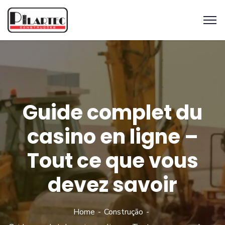
Guide complet du
casino en ligne –
Tout ce que vous
devez savoir
Home
Construção