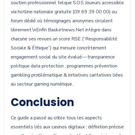
soutien professionnel telque S.O.S Joueurs accessible
via hotline nationale gratuite (09 69 39 00 00) ou
forum dédié où témoignages anonymes circulent
librement.\nEnfin Basketnews.Net intègre dans
chacune ses revues un score RSE (“Responsabilité
Sociale & Éthique”) qui mesure concrètement
engagement social du site évalué — transparence
politique data protection , programmes prévention
gambling problématique & initiatives caritatives liées
au secteur gaming numérique.
Conclusion
Ce guide a passé au crible tous les aspects
essentiels liés aux casinos digitaux : définition précise