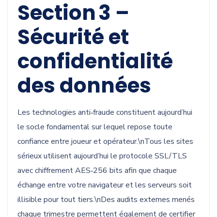
Section 3 –
Sécurité et
confidentialité
des données
Les technologies anti‑fraude constituent aujourd’hui
le socle fondamental sur lequel repose toute
confiance entre joueur et opérateur.\nTous les sites
sérieux utilisent aujourd’hui le protocole SSL/TLS
avec chiffrement AES‑256 bits afin que chaque
échange entre votre navigateur et les serveurs soit
illisible pour tout tiers.\nDes audits externes menés
chaque trimestre permettent également de certifier