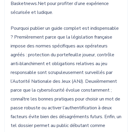
Basketnews.Net pour profiter d’une expérience
sécurisée et ludique.
Pourquoi publier un guide complet est indispensable
? Premièrement parce que la législation française
impose des normes spécifiques aux opérateurs
agréés : protection du portefeuille joueur, contrôle
anti‑blanchiment et obligations relatives au jeu
responsable sont scrupuleusement surveillés par
l’Autorité Nationale des Jeux (ANJ). Deuxièmement
parce que la cybersécurité évolue constamment ;
connaître les bonnes pratiques pour choisir un mot de
passe robuste ou activer l’authentification à deux
facteurs évite bien des désagréments futurs. Enfin, un
tel dossier permet au public débutant comme