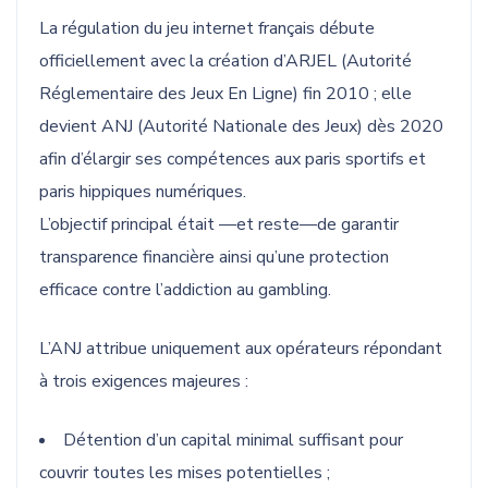
La régulation du jeu internet français débute
officiellement avec la création d’ARJEL (Autorité
Réglementaire des Jeux En Ligne) fin 2010 ; elle
devient ANJ (Autorité Nationale des Jeux) dès 2020
afin d’élargir ses compétences aux paris sportifs et
paris hippiques numériques.
L’objectif principal était —et reste—de garantir
transparence financière ainsi qu’une protection
efficace contre l’addiction au gambling.
L’ANJ attribue uniquement aux opérateurs répondant
à trois exigences majeures :
Détention d’un capital minimal suffisant pour
couvrir toutes les mises potentielles ;