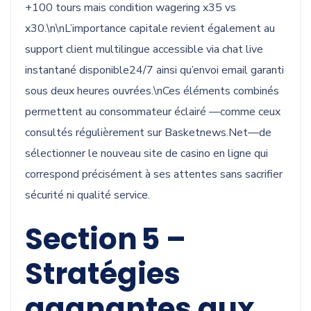
+100 tours mais condition wagering x35 vs
x30.\n\nL’importance capitale revient également au
support client multilingue accessible via chat live
instantané disponible24/7 ainsi qu’envoi email garanti
sous deux heures ouvrées.\nCes éléments combinés
permettent au consommateur éclairé —comme ceux
consultés régulièrement sur Basketnews.Net—de
sélectionner le nouveau site de casino en ligne qui
correspond précisément à ses attentes sans sacrifier
sécurité ni qualité service.
Section 5 –
Stratégies
gagnantes aux