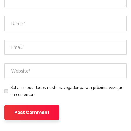
Salvar meus dados neste navegador para a próxima vez que
eu comentar.