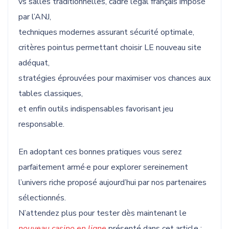
vs salles traditionnelles, cadre légal français imposé
par l’ANJ,
techniques modernes assurant sécurité optimale,
critères pointus permettant choisir LE nouveau site
adéquat,
stratégies éprouvées pour maximiser vos chances aux
tables classiques,
et enfin outils indispensables favorisant jeu
responsable.​
En adoptant ces bonnes pratiques vous serez
parfaitement armé·e pour explorer sereinement
l’univers riche proposé aujourd’hui par nos partenaires
sélectionnés.
N’attendez plus pour tester dès maintenant le
nouveau casino en ligne
présenté dans cet article ;