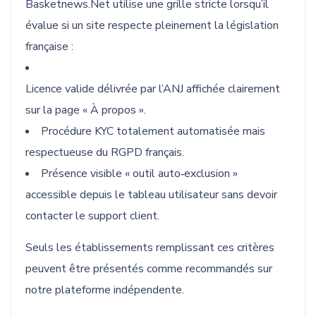
Basketnews.Net utilise une grille stricte lorsqu’il
évalue si un site respecte pleinement la législation
française :
Licence valide délivrée par l’ANJ affichée clairement
sur la page « À propos ».
Procédure KYC totalement automatisée mais
respectueuse du RGPD français.
Présence visible « outil auto‑exclusion »
accessible depuis le tableau utilisateur sans devoir
contacter le support client.
Seuls les établissements remplissant ces critères
peuvent être présentés comme recommandés sur
notre plateforme indépendente.