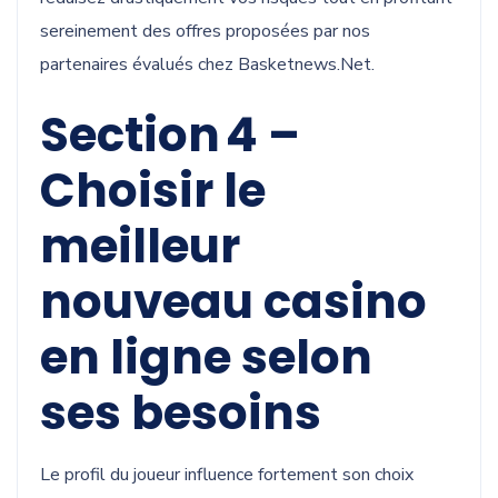
sereinement des offres proposées par nos
partenaires évalués chez Basketnews.Net.
Section 4 –
Choisir le
meilleur
nouveau casino
en ligne selon
ses besoins
Le profil du joueur influence fortement son choix