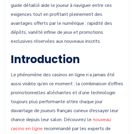
guide détaillé aide le joueur à naviguer entre ces
exigences tout en profitant pleinement des
avantages offerts par le numérique : rapidité des
dépôts, variété infinie de jeux et promotions
exclusives réservées aux nouveaux inscrits.
Introduction
Le phénomène des casinos en ligne n’a jamais été
aussi visible qu’en ce moment ; la combinaison d’offres
promotionnelles alléchantes et d’une technologie
toujours plus performante attire chaque jour
davantage de joueurs français curieux d’essayer leur
chance depuis leur salon. Découvrez le
nouveau
casino en ligne
recommandé par les experts de