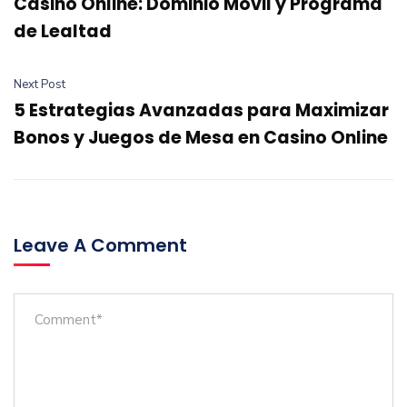
Casino Online: Dominio Móvil y Programa
de Lealtad
Next Post
5 Estrategias Avanzadas para Maximizar
Bonos y Juegos de Mesa en Casino Online
Leave A Comment