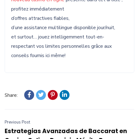
profitez immédiatement
d’offres attractives fiables,
d’une assistance multilingue disponible jour/nuit,
et surtout… jouez intelligemment tout-en-
respectant vos limites personnelles grâce aux
conseils fournis ici même!
Share:
Previous Post
Estrategias Avanzadas de Baccarat en