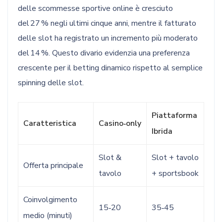
delle scommesse sportive online è cresciuto
del 27 % negli ultimi cinque anni, mentre il fatturato
delle slot ha registrato un incremento più moderato
del 14 %. Questo divario evidenzia una preferenza
crescente per il betting dinamico rispetto al semplice
spinning delle slot.
Piattaforma
Caratteristica
Casino‑only
Ibrida
Slot &
Slot + tavolo
Offerta principale
tavolo
+ sportsbook
Coinvolgimento
15‑20
35‑45
medio (minuti)