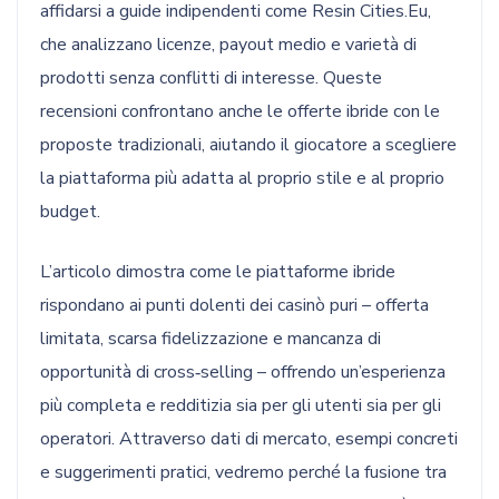
affidarsi a guide indipendenti come Resin Cities.Eu,
che analizzano licenze, payout medio e varietà di
prodotti senza conflitti di interesse. Queste
recensioni confrontano anche le offerte ibride con le
proposte tradizionali, aiutando il giocatore a scegliere
la piattaforma più adatta al proprio stile e al proprio
budget.
L’articolo dimostra come le piattaforme ibride
rispondano ai punti dolenti dei casinò puri – offerta
limitata, scarsa fidelizzazione e mancanza di
opportunità di cross‑selling – offrendo un’esperienza
più completa e redditizia sia per gli utenti sia per gli
operatori. Attraverso dati di mercato, esempi concreti
e suggerimenti pratici, vedremo perché la fusione tra