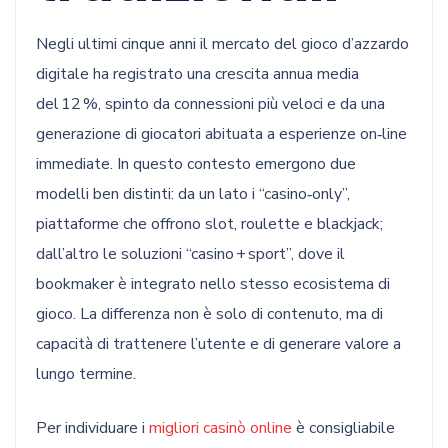
Negli ultimi cinque anni il mercato del gioco d’azzardo
digitale ha registrato una crescita annua media
del 12 %, spinto da connessioni più veloci e da una
generazione di giocatori abituata a esperienze on‑line
immediate. In questo contesto emergono due
modelli ben distinti: da un lato i “casino‑only”,
piattaforme che offrono slot, roulette e blackjack;
dall’altro le soluzioni “casino + sport”, dove il
bookmaker è integrato nello stesso ecosistema di
gioco. La differenza non è solo di contenuto, ma di
capacità di trattenere l’utente e di generare valore a
lungo termine.
Per individuare i
migliori casinò online
è consigliabile