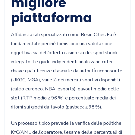
migliore
piattaforma
Affidarsi a siti specializzati come Resin Cities.Eu è
fondamentale perché forniscono una valutazione
oggettiva sia dell’offerta casino sia del sportsbook
integrato. Le guide indipendenti analizzano criteri
chiave quali: licenze rilasciate da autorità riconosciute
(UKGC, MGA), varietà dei mercati sportivi disponibili
(calcio europeo, NBA, esports), payout medio delle
slot (RTP medio ≥ 96 %) e percentuale media dei
ritorni sui giochi da tavolo (payback ≥ 98 %).
Un processo tipico prevede la verifica delle politiche
KYC/AML dell’operatore, l’esame delle percentuali di