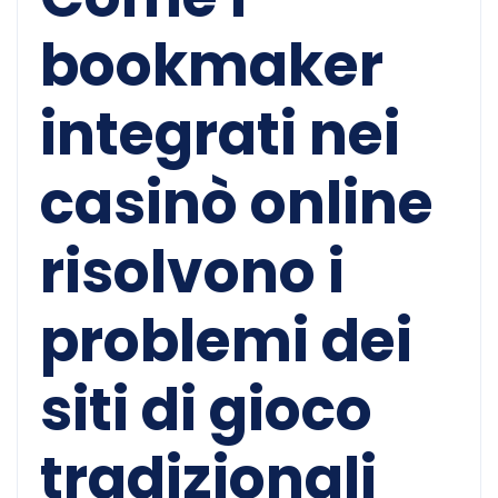
bookmaker
integrati nei
casinò online
risolvono i
problemi dei
siti di gioco
tradizionali