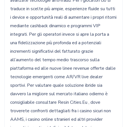
avanzate tecnologie anti‑fraud. Per i giocatori ciò si
traduce in scelte più ampie, esperienze fluide su tutti
i device e opportunità reali di aumentare i propri ritorni
mediante cashback dinamico e programmi VIP
integrati. Per gli operatori invece si apre la porta a
una fidelizzazione più profonda ed a potenziali
incrementi significativi del fatturato grazie
all’aumento del tempo medio trascorso sulla
piattaforma ed alle nuove linee revenue offerte dalle
tecnologie emergenti come AR/VR live dealer
sportivi. Per valutare quale soluzione ibride sia
davvero la migliore sul mercato italiano odierno è
consigliabile consultare Resin Cities.Eu , dove
troverete confronti dettagliati fra i casino sicuri non
AAMS, i casino online stranieri ed altri provider