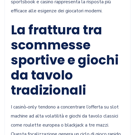
sportsbook e casino rappresenta la risposta più
efficace alle esigenze dei giocatori moderni.
La frattura tra
scommesse
sportive e giochi
da tavolo
tradizionali
I casinò‑only tendono a concentrare l’offerta su slot
machine ad alta volatilità e giochi da tavolo classici
come roulette europea o blackjack a tre mazzi.
Questa focalizzazione genera un ciclo di gioco rapido