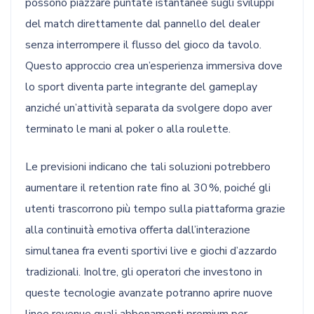
possono piazzare puntate istantanee sugli sviluppi
del match direttamente dal pannello del dealer
senza interrompere il flusso del gioco da tavolo.
Questo approccio crea un’esperienza immersiva dove
lo sport diventa parte integrante del gameplay
anziché un’attività separata da svolgere dopo aver
terminato le mani al poker o alla roulette.
Le previsioni indicano che tali soluzioni potrebbero
aumentare il retention rate fino al 30 %, poiché gli
utenti trascorrono più tempo sulla piattaforma grazie
alla continuità emotiva offerta dall’interazione
simultanea fra eventi sportivi live e giochi d’azzardo
tradizionali. Inoltre, gli operatori che investono in
queste tecnologie avanzate potranno aprire nuove