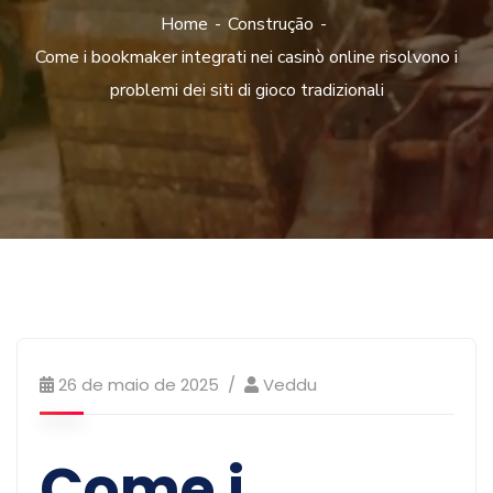
Home
Construção
Come i bookmaker integrati nei casinò online risolvono i
problemi dei siti di gioco tradizionali
26 de maio de 2025
Veddu
Come i