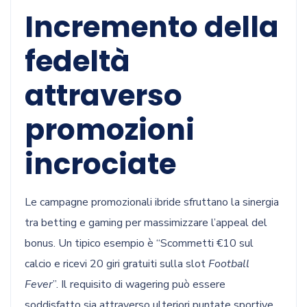
Incremento della
fedeltà
attraverso
promozioni
incrociate
Le campagne promozionali ibride sfruttano la sinergia
tra betting e gaming per massimizzare l’appeal del
bonus. Un tipico esempio è “Scommetti €10 sul
calcio e ricevi 20 giri gratuiti sulla slot
Football
Fever
”. Il requisito di wagering può essere
soddisfatto sia attraverso ulteriori puntate sportive