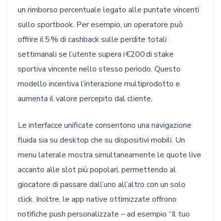
un rimborso percentuale legato alle puntate vincenti
sullo sportbook. Per esempio, un operatore può
offrire il 5 % di cashback sulle perdite totali
settimanali se l’utente supera i €200 di stake
sportiva vincente nello stesso periodo. Questo
modello incentiva l’interazione multiprodotto e
aumenta il valore percepito dal cliente.
Le interfacce unificate consentono una navigazione
fluida sia su desktop che su dispositivi mobili. Un
menu laterale mostra simultaneamente le quote live
accanto alle slot più popolari, permettendo al
giocatore di passare dall’uno all’altro con un solo
click. Inoltre, le app native ottimizzate offrono
notifiche push personalizzate – ad esempio “Il tuo