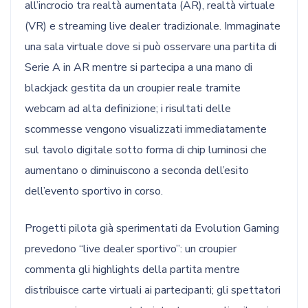
all’incrocio tra realtà aumentata (AR), realtà virtuale
(VR) e streaming live dealer tradizionale. Immaginate
una sala virtuale dove si può osservare una partita di
Serie A in AR mentre si partecipa a una mano di
blackjack gestita da un croupier reale tramite
webcam ad alta definizione; i risultati delle
scommesse vengono visualizzati immediatamente
sul tavolo digitale sotto forma di chip luminosi che
aumentano o diminuiscono a seconda dell’esito
dell’evento sportivo in corso.
Progetti pilota già sperimentati da Evolution Gaming
prevedono “live dealer sportivo”: un croupier
commenta gli highlights della partita mentre
distribuisce carte virtuali ai partecipanti; gli spettatori