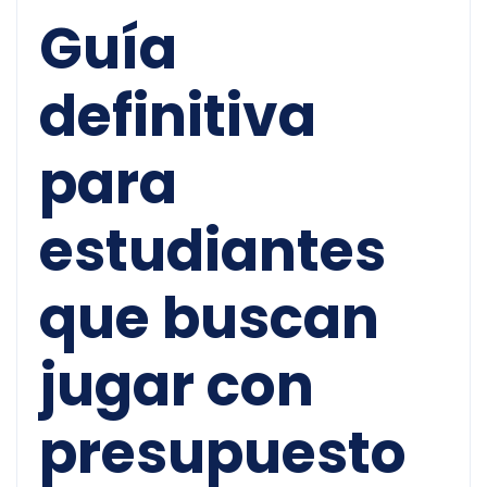
Guía
definitiva
para
estudiantes
que buscan
jugar con
presupuesto