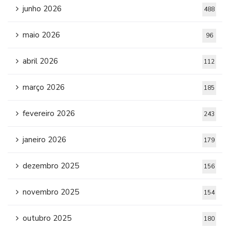
junho 2026
488
maio 2026
96
abril 2026
112
março 2026
185
fevereiro 2026
243
janeiro 2026
179
dezembro 2025
156
novembro 2025
154
outubro 2025
180