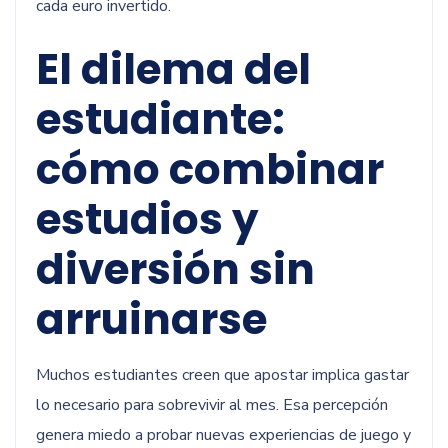
cada euro invertido.
El dilema del
estudiante:
cómo combinar
estudios y
diversión sin
arruinarse
Muchos estudiantes creen que apostar implica gastar
lo necesario para sobrevivir al mes. Esa percepción
genera miedo a probar nuevas experiencias de juego y