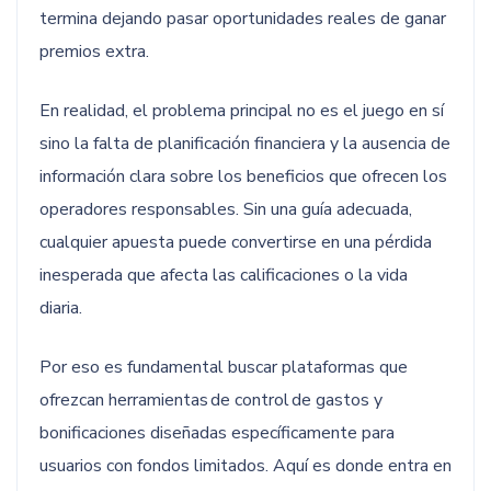
termina dejando pasar oportunidades reales de ganar
premios extra.
En realidad, el problema principal no es el juego en sí
sino la falta de planificación financiera y la ausencia de
información clara sobre los beneficios que ofrecen los
operadores responsables. Sin una guía adecuada,
cualquier apuesta puede convertirse en una pérdida
inesperada que afecta las calificaciones o la vida
diaria.
Por eso es fundamental buscar plataformas que
ofrezcan herramientas de control de gastos y
bonificaciones diseñadas específicamente para
usuarios con fondos limitados. Aquí es donde entra en