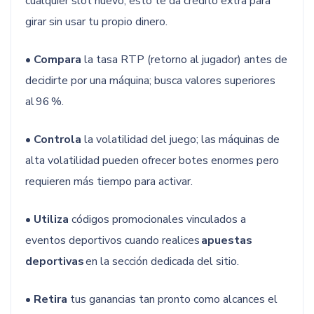
cualquier slot nuevo; esto te da crédito extra para
girar sin usar tu propio dinero.
•
Compara
la tasa RTP (retorno al jugador) antes de
decidirte por una máquina; busca valores superiores
al 96 %.
•
Controla
la volatilidad del juego; las máquinas de
alta volatilidad pueden ofrecer botes enormes pero
requieren más tiempo para activar.
•
Utiliza
códigos promocionales vinculados a
eventos deportivos cuando realices
apuestas
deportivas
en la sección dedicada del sitio.
•
Retira
tus ganancias tan pronto como alcances el