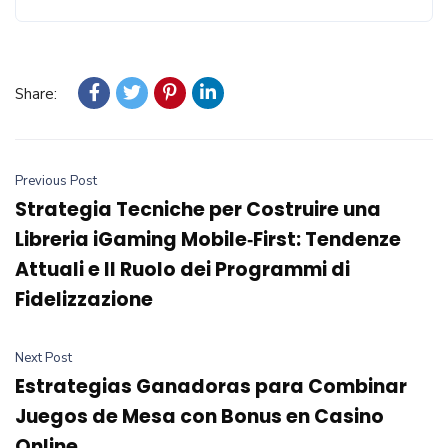
Share:
Previous Post
Strategia Tecniche per Costruire una
Libreria iGaming Mobile‑First: Tendenze
Attuali e Il Ruolo dei Programmi di
Fidelizzazione
Next Post
Estrategias Ganadoras para Combinar
Juegos de Mesa con Bonus en Casino
Online