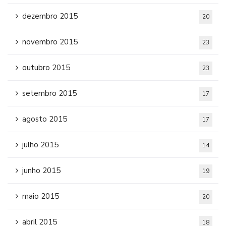
dezembro 2015
20
novembro 2015
23
outubro 2015
23
setembro 2015
17
agosto 2015
17
julho 2015
14
junho 2015
19
maio 2015
20
abril 2015
18