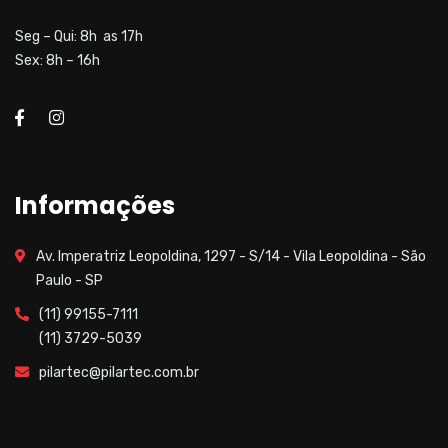
Seg – Qui: 8h as 17h
Sex: 8h – 16h
Informações
Av. Imperatriz Leopoldina, 1297 - S/14 - Vila Leopoldina - São
Paulo - SP
(11) 99155-7111
(11) 3729-5039
pilartec@pilartec.com.br