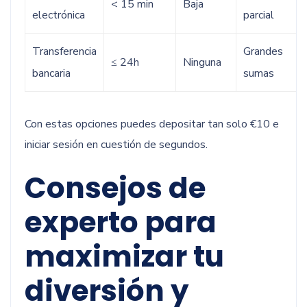
< 15 min
Baja
electrónica
parcial
Transferencia
Grandes
≤ 24h
Ninguna
bancaria
sumas
Con estas opciones puedes depositar tan solo €10 e
iniciar sesión en cuestión de segundos.
Consejos de
experto para
maximizar tu
diversión y