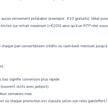
ns aucun versement préalable (exemple : €10 gratuits). Idéal pour
strictes sur retrait maximum (<€200) ainsi qu’à un
RTP
réel souv
 chaque pari convertibleen crédits ou cash‑back mensuel jusqu’à
s :
s bas signifie conversion plus rapide.
us (souvent slots avec jackpot).
 deux semaines max.
t où chaque promotion est classée selon son ratio gain/effort.\