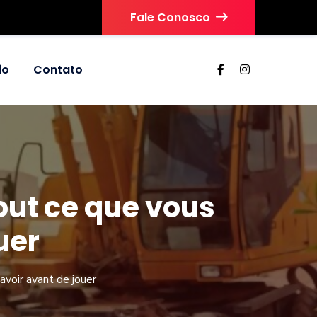
Fale Conosco
io
Contato
out ce que vous
uer
avoir avant de jouer