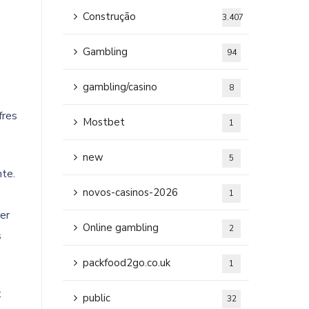
Construção
3.407
Gambling
94
gambling/casino
8
fres
Mostbet
1
new
5
nte.
novos-casinos-2026
1
er
Online gambling
2
s
packfood2go.co.uk
1
t
public
32