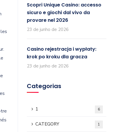
Scopri Unique Casino: accesso
sicuro e giochi dal vivo da
n
provare nel 2026
23 de junho de 2026
 les
Casino rejestracja i wypłaty:
ur.
krok po kroku dla gracza
le
23 de junho de 2026
ce
Categorias
ses
1
6
otre
anés
CATEGORY
1