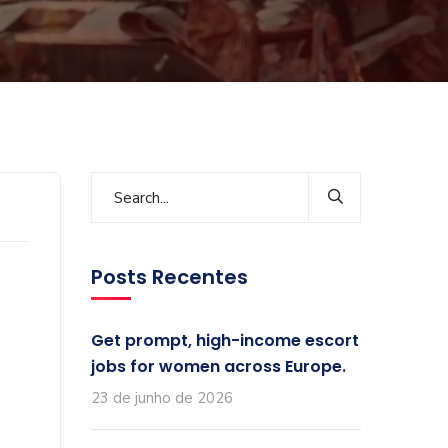
Posts Recentes
Get prompt, high-income escort
jobs for women across Europe.
23 de junho de 2026