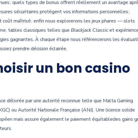
onnues ; quels types de bonus offrent réellement un avantage apr
sures sécuritaires protègent vos informations personnelles ;
t coût maîtrisé ; enfin nous explorerons les jeux phares — slots
eme
, tables classiques telles que
Blackjack Classic
et expérienc
tégies gagnantes. À chaque étape nous référencerons les évaluat
siez prendre décision éclairée.
isir un bon casino
ence délivrée par une autorité reconnue telle que Malta Gaming
C) ou Autorité Nationale Française (ANJ). Une licence solide
uropéen mais assure également le paiement équitabledes gains g
teurs.