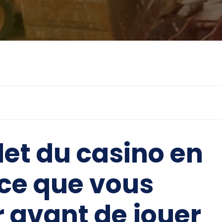
et du casino en
 ce que vous
 avant de jouer