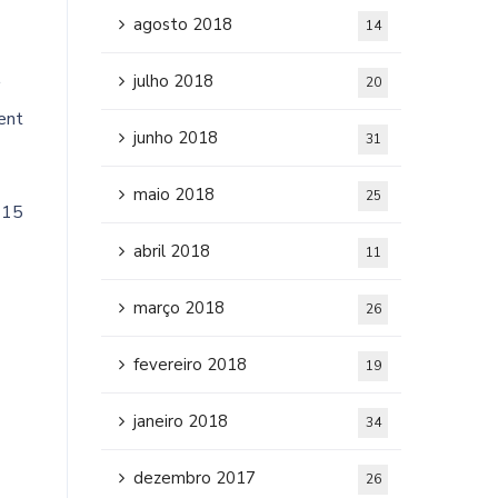
agosto 2018
14
julho 2018
20
ent
junho 2018
31
maio 2018
25
 15
abril 2018
11
março 2018
26
fevereiro 2018
19
janeiro 2018
34
dezembro 2017
26