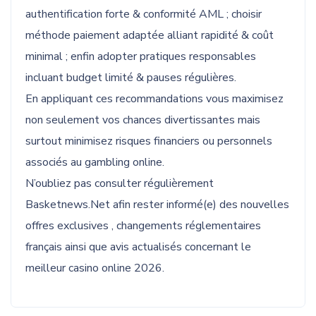
authentification forte & conformité AML ; choisir
méthode paiement adaptée alliant rapidité & coût
minimal ; enfin adopter pratiques responsables
incluant budget limité & pauses régulières.
En appliquant ces recommandations vous maximisez
non seulement vos chances divertissantes mais
surtout minimisez risques financiers ou personnels
associés au gambling online.
N’oubliez pas consulter régulièrement
Basketnews.Net afin rester informé(e) des nouvelles
offres exclusives , changements réglementaires
français ainsi que avis actualisés concernant le
meilleur casino online 2026.