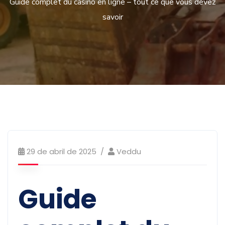
Guide complet du casino en ligne – tout ce que vous devez
savoir
29 de abril de 2025
Veddu
Guide