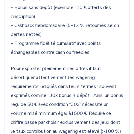
– Bonus sans dépôt (exemple : 10 € offerts dès
l’inscription)
– Cashback hebdomadaire (5–12 % retournés selon
pertes nettes)
– Programme fidélité cumulatif avec points
échangeables contre cash ou freebies
Pour exploiter pleinement ces offres il faut
décortiquer attentivement les wagering
requirements indiqués dans leurs termes : souvent
exprimés comme “30x bonus + dépôt”. Ainsi un bonus
reçu de 50 € avec condition “30x” nécessite un
volume misé minimum égal à​1500 €. Réduire ce
chiffre passe par choisir exclusivement des jeux dont
le taux contribution au wagering est élevé (>100 %)