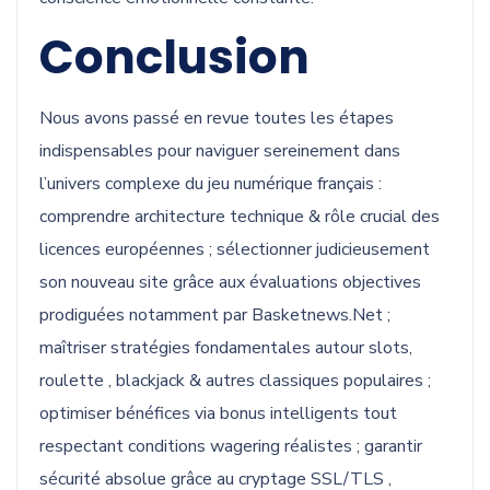
Conclusion
Nous avons passé en revue toutes les étapes
indispensables pour naviguer sereinement dans
l’univers complexe du jeu numérique français :
comprendre architecture technique & rôle crucial des
licences européennes ; sélectionner judicieusement
son nouveau site grâce aux évaluations objectives
prodiguées notamment par Basketnews.Net ;
maîtriser stratégies fondamentales autour slots,
roulette , blackjack & autres classiques populaires ;
optimiser bénéfices via bonus intelligents tout
respectant conditions wagering réalistes ; garantir
sécurité absolue grâce au cryptage SSL/TLS ,