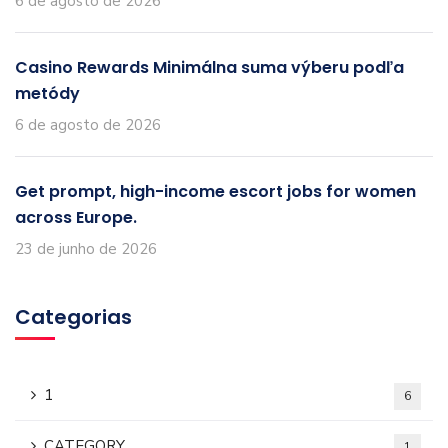
6 de agosto de 2026
Casino Rewards Minimálna suma výberu podľa
metódy
6 de agosto de 2026
Get prompt, high-income escort jobs for women
across Europe.
23 de junho de 2026
Categorias
1
6
CATEGORY
1