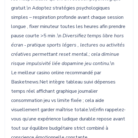
gratuit.
\n
Adoptez stratégies psychologiques
simples ­– respiration profonde avant chaque session
longue , fixer minuteur toutes les heures afin prendre
pause courte >5 min .\n
Diversifiez temps libre hors
écran ‑ pratique sports légers , lectures ou activités
créatives permettant reset mental.; cela diminue
risque impulsivité liée dopamine jeu continu.
\n
Le meilleur casino online recommandé par
Basketnews.Net intègre tableau suivi dépenses
temps réel affichant graphique journalier
consommation jeu vs limite fixée ; cela aide
visuellement garder maîtrise totale.\nEnfin rappelez-
vous qu’une expérience ludique durable repose avant
tout sur équilibre budgétaire strict combiné à
conscience émotionnelle constante.