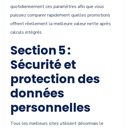
quotidiennement ces paramètres afin que vous
puissiez comparer rapidement quelles promotions
offrent réellement la meilleure valeur nette après
calculs intégrés.
Section 5 :
Sécurité et
protection des
données
personnelles
Tous les meilleurs sites utilisent désormais le