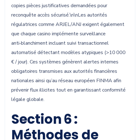
copies pièces justificatives demandées pour
reconquête accès sécurisé.\n\nLes autorités
régulatrices comme ARJEL/ANJ exigent également
que chaque casino implémente surveillance
anti‑blanchiment incluant suivi transactionnel
automatisé détectant modèles atypiques (>10 000
€ / jour). Ces systèmes génèrent alertes internes
obligatoires transmises aux autorités financières
nationales ainsi qu’au réseau européen FINMA afin
prévenir flux illicites tout en garantissant conformité
légale globale.
Section 6 :
Méthodes de