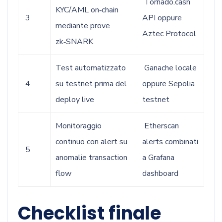
Tornado.cash
KYC/AML on‑chain
3
API oppure
mediante prove
Aztec Protocol
zk‑SNARK
Test automatizzato
Ganache locale
4
su testnet prima del
oppure Sepolia
deploy live
testnet
Monitoraggio
Etherscan
continuo con alert su
alerts combinati
5
anomalie transaction
a Grafana
flow
dashboard
Checklist finale