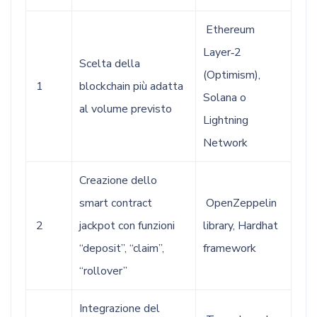
Ethereum
Layer‑2
Scelta della
(Optimism),
1
blockchain più adatta
Solana o
al volume previsto
Lightning
Network
Creazione dello
smart contract
OpenZeppelin
2
jackpot con funzioni
library, Hardhat
“deposit”, “claim”,
framework
“rollover”
Integrazione del