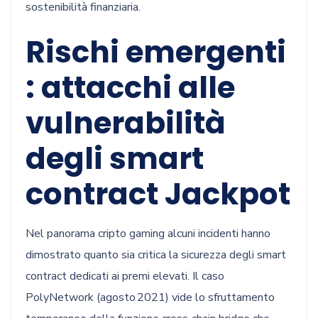
sostenibilità finanziaria.
Rischi emergenti
: attacchi alle
vulnerabilità
degli smart
contract Jackpot
Nel panorama cripto gaming alcuni incidenti hanno
dimostrato quanto sia critica la sicurezza degli smart
contract dedicati ai premi elevati. Il caso
PolyNetwork (agosto 2021) vide lo sfruttamento