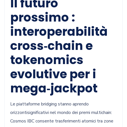
Il futuro
prossimo :
interoperabilità
cross‑chain e
tokenomics
evolutive per i
mega‐jackpot
Le piattaforme bridging stanno aprendo
orizzontisignificativi nel mondo dei premi multichain:
Cosmos IBC consente trasferimenti atomici tra zone