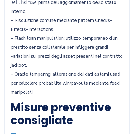
prima dell’aggiornamento dello stato
withdraw
interno.
– Risoluzione comune mediante pattern Checks–
Effects–Interactions.
– Flash loan manipulation: utilizzo temporaneo d’un
prestito senza collaterale per infliggere grandi
variazioni sui prezzi degli asset presenti nel contratto
jackpot.
– Oracle tampering: alterazione dei dati esterni usati
per calcolare probabilità win/payouts mediante feed
manipolati.
Misure preventive
consigliate