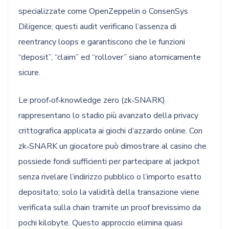
specializzate come OpenZeppelin o ConsenSys
Diligence; questi audit verificano l’assenza di
reentrancy loops e garantiscono che le funzioni
“deposit”, “claim” ed “rollover” siano atomicamente
sicure.
Le proof‑of‑knowledge zero (zk‑SNARK)
rappresentano lo stadio più avanzato della privacy
crittografica applicata ai giochi d’azzardo online. Con
zk‑SNARK un giocatore può dimostrare al casino che
possiede fondi sufficienti per partecipare al jackpot
senza rivelare l’indirizzo pubblico o l’importo esatto
depositato; solo la validità della transazione viene
verificata sulla chain tramite un proof brevissimo da
pochi kilobyte. Questo approccio elimina quasi