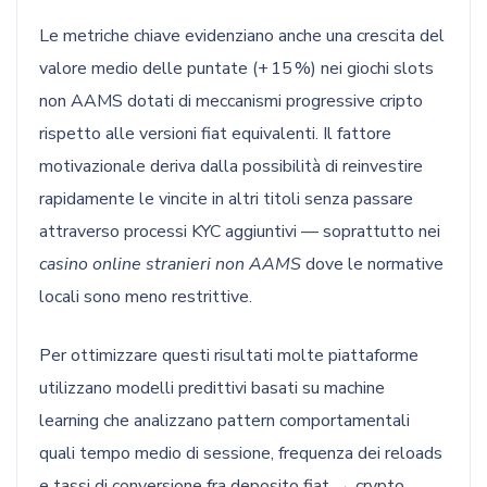
Le metriche chiave evidenziano anche una crescita del
valore medio delle puntate (+ 15 %) nei giochi slots
non AAMS dotati di meccanismi progressive cripto
rispetto alle versioni fiat equivalenti. Il fattore
motivazionale deriva dalla possibilità di reinvestire
rapidamente le vincite in altri titoli senza passare
attraverso processi KYC aggiuntivi — soprattutto nei
casino online stranieri non AAMS
dove le normative
locali sono meno restrittive.​
Per ottimizzare questi risultati molte piattaforme
utilizzano modelli predittivi basati su machine
learning che analizzano pattern comportamentali
quali tempo medio di sessione, frequenza dei reloads
e tassi di conversione fra deposito fiat → crypto