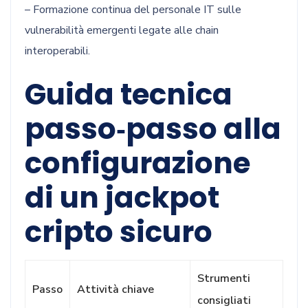
– Formazione continua del personale IT sulle
vulnerabilità emergenti legate alle chain
interoperabili.
Guida tecnica
passo‑passo alla
configurazione
di un jackpot
cripto sicuro
Strumenti
Passo
Attività chiave
consigliati