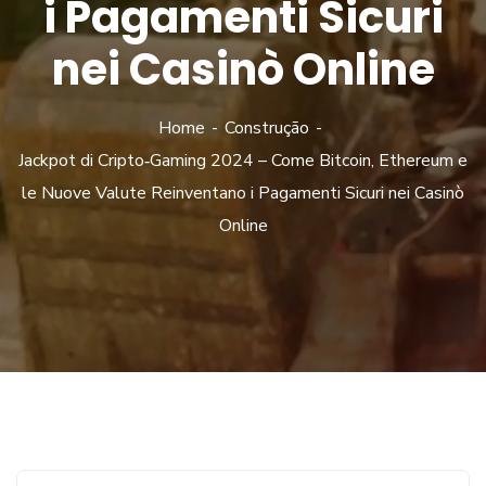
i Pagamenti Sicuri
nei Casinò Online
Home
Construção
Jackpot di Cripto‑Gaming 2024 – Come Bitcoin, Ethereum e
le Nuove Valute Reinventano i Pagamenti Sicuri nei Casinò
Online