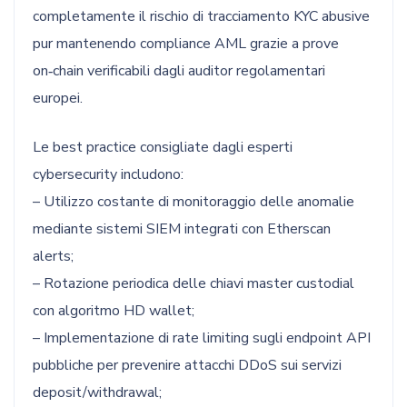
completamente il rischio di tracciamento KYC abusive
pur mantenendo compliance AML grazie a prove
on‑chain verificabili dagli auditor regolamentari
europei.
Le best practice consigliate dagli esperti
cybersecurity includono:
– Utilizzo costante di monitoraggio delle anomalie
mediante sistemi SIEM integrati con Etherscan
alerts;
– Rotazione periodica delle chiavi master custodial
con algoritmo HD wallet;
– Implementazione di rate limiting sugli endpoint API
pubbliche per prevenire attacchi DDoS sui servizi
deposit/withdrawal;