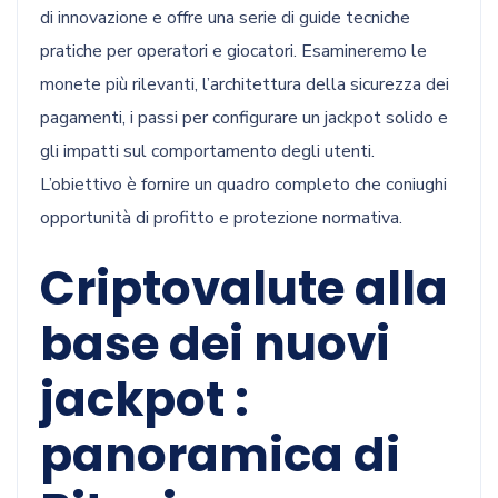
di innovazione e offre una serie di guide tecniche
pratiche per operatori e giocatori. Esamineremo le
monete più rilevanti, l’architettura della sicurezza dei
pagamenti, i passi per configurare un jackpot solido e
gli impatti sul comportamento degli utenti.
L’obiettivo è fornire un quadro completo che coniughi
opportunità di profitto e protezione normativa.
Criptovalute alla
base dei nuovi
jackpot :
panoramica di