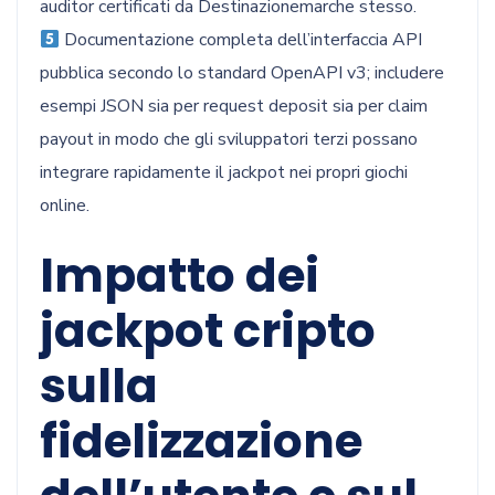
auditor certificati da Destinazionemarche stesso.
Documentazione completa dell’interfaccia API
pubblica secondo lo standard OpenAPI v3; includere
esempi JSON sia per request deposit sia per claim
payout in modo che gli sviluppatori terzi possano
integrare rapidamente il jackpot nei propri giochi
online.
Impatto dei
jackpot cripto
sulla
fidelizzazione