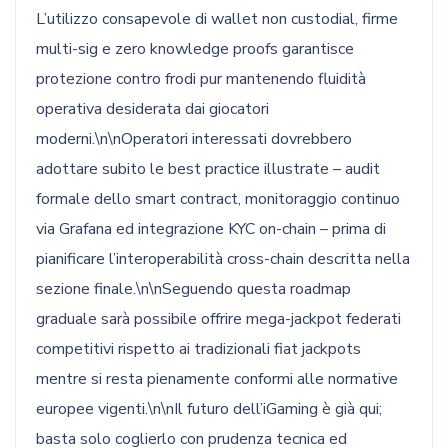
L’utilizzo consapevole di wallet non custodial, firme
multi-sig e zero knowledge proofs garantisce
protezione contro frodi pur mantenendo fluidità
operativa desiderata dai giocatori
moderni.\n\nOperatori interessati dovrebbero
adottare subito le best practice illustrate – audit
formale dello smart contract, monitoraggio continuo
via Grafana ed integrazione KYC on-chain – prima di
pianificare l’interoperabilità cross-chain descritta nella
sezione finale.\n\nSeguendo questa roadmap
graduale sarà possibile offrire mega-jackpot federati
competitivi rispetto ai tradizionali fiat jackpots
mentre si resta pienamente conformi alle normative
europee vigenti.\n\nIl futuro dell’iGaming è già qui;
basta solo coglierlo con prudenza tecnica ed