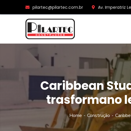
pilartec@pilartec.com.br
Av. Imperatriz L
Caribbean Stud 
trasformano le
Home
Construção
Caribbea