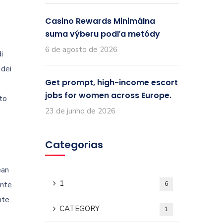
Casino Rewards Minimálna
suma výberu podľa metódy
6 de agosto de 2026
i
 dei
Get prompt, high-income escort
jobs for women across Europe.
tto
23 de junho de 2026
Categorias
ean
1
ente
6
nte
CATEGORY
1