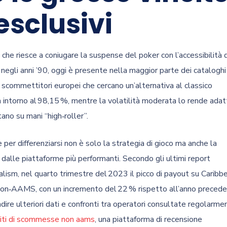
esclusivi
che riesce a coniugare la suspense del poker con l’accessibilità d
negli anni ’90, oggi è presente nella maggior parte dei cataloghi
 scommettitori europei che cercano un’alternativa al classico
a intorno al 98,15 %, mentre la volatilità moderata lo rende ada
ntano su mani “high‑roller”.
per differenziarsi non è solo la strategia di gioco ma anche la
i dalle piattaforme più performanti. Secondo gli ultimi report
nalism, nel quarto trimestre del 2023 il picco di payout su Caribb
i non‑AAMS, con un incremento del 22 % rispetto all’anno preced
dire ulteriori dati e confronti tra operatori consultate regolarme
iti di scommesse non aams
, una piattaforma di recensione