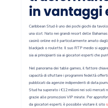
in vantaggi 
Caribbean Stud è uno dei pochi giochi da tavolo 
una slot. Nato nei grandi resort delle Bahamas 
casinò online ed è particolarmente amato dagli
blackjack o roulette. Il suo RTP medio si aggir
sia ai principianti sia ai giocatori esperti che pu
Nel panorama dei table games, il fattore chiave 
capacità di sfruttare i programmi fedeltà offert
pubblicati da agenzie indipendenti di data‑jour
Stud ha superato i €12 milioni nei soli mercat
grazie alle promozioni VIP mirate. Per approfon
da giocatori esperti, è possibile visitare il sito
s