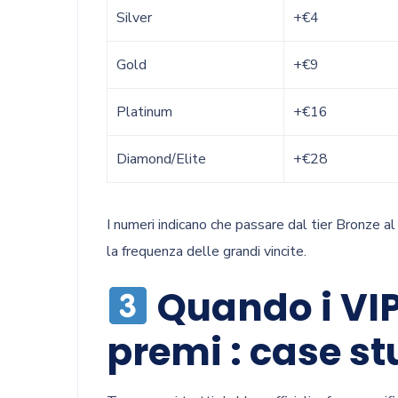
Silver
+€4
Gold
+€9
Platinum
+€16
Diamond/Elite
+€28
I numeri indicano che passare dal tier Bronze al 
la frequenza delle grandi vincite.
Quando i VIP
premi : case st