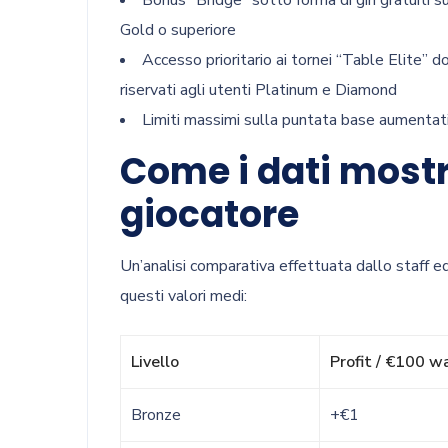
Bonus “Bridge” sotto forma di giri gratuiti su
Gold o superiore
Accesso prioritario ai tornei “Table Elite” d
riservati agli utenti Platinum e Diamond
Limiti massimi sulla puntata base aumentati
Come i dati mostr
giocatore
Un’analisi comparativa effettuata dallo staff edi
questi valori medi:
Livello
Profit / €100 
Bronze
+€1