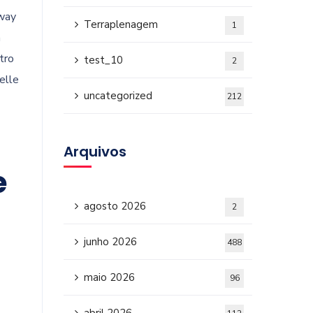
tway
Terraplenagem
1
a
tro
test_10
2
elle
uncategorized
212
Arquivos
e
agosto 2026
2
junho 2026
488
maio 2026
96