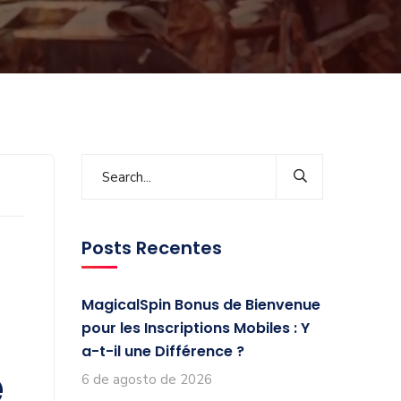
Posts Recentes
MagicalSpin Bonus de Bienvenue
pour les Inscriptions Mobiles : Y
a-t-il une Différence ?
e
6 de agosto de 2026