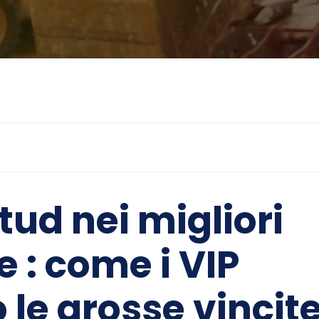
ud nei migliori
e : come i VIP
le grosse vincit