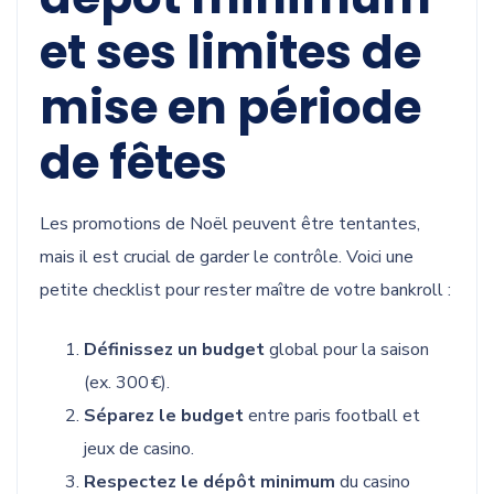
et ses limites de
mise en période
de fêtes
Les promotions de Noël peuvent être tentantes,
mais il est crucial de garder le contrôle. Voici une
petite checklist pour rester maître de votre bankroll :
Définissez un budget
global pour la saison
(ex. 300 €).
Séparez le budget
entre paris football et
jeux de casino.
Respectez le dépôt minimum
du casino