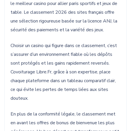
le meilleur casino pour allier paris sportifs et jeux de
table. Le classement 2026 des sites français offre
une sélection rigoureuse basée sur la licence ANJ, la
sécurité des paiements et la variété des jeux.
Choisir un casino qui figure dans ce classement, c’est
s’assurer d’un environnement fiable où les dépôts
sont protégés et les gains rapidement reversés.
Covoiturage Libre.Fr, grâce à son expertise, place
chaque plateforme dans un tableau comparatif clair,
ce qui évite les pertes de temps liées aux sites
douteux.
En plus de la conformité légale, le classement met
en avant les offres de bonus de bienvenue les plus