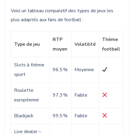
Voici un tableau comparatif des types de jeux les
plus adaptés aux fans de football :
RTP
Thème
Type de jeu
Volatilité
moyen
football
Slots à thème
96,5 %
Moyenne
sport
Roulette
97,3 %
Faible
européenne
Blackjack
99,5 %
Faible
Live dealer –