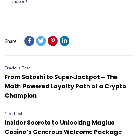
tables !
Share:
Previous Post
From Satoshi to Super‑Jackpot – The
Math‑Powered Loyalty Path of a Crypto
Champion
Next Post
Insider Secrets to Unlocking Magius
Casino’s Generous Welcome Package