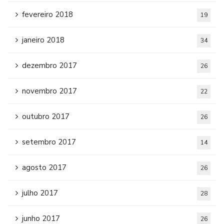
fevereiro 2018
19
janeiro 2018
34
dezembro 2017
26
novembro 2017
22
outubro 2017
26
setembro 2017
14
agosto 2017
26
julho 2017
28
junho 2017
26