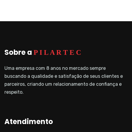
Sobre a
P I L A R T E C
Uma empresa com 8 anos no mercado sempre
buscando a qualidade e satisfação de seus clientes e
parceiros, criando um relacionamento de confiança e
respeito.
Atendimento