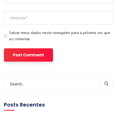
Salvar meus dados neste navegador para a próxima vez que
eu comentar.
Posts Recentes