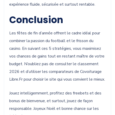
expérience fluide, sécurisée et surtout rentable.
Conclusion
Les fêtes de fin d’année offrent le cadre idéal pour
combiner la passion du football et le frisson du
casino. En suivant ces 5 stratégies, vous maximisez
vos chances de gains tout en restant maître de votre
budget. N’oubliez pas de consulter le classement
2026 et d’utiliser les comparateurs de Covoiturage
Libre.Fr pour choisir le site qui vous convient le mieux.
Jouez intelligemment, profitez des freebets et des
bonus de bienvenue, et surtout, jouez de façon
responsable. Joyeux Noël et bonne chance sur les