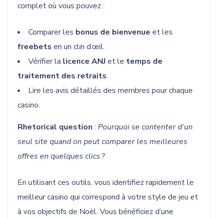
complet où vous pouvez :
Comparer les
bonus de bienvenue
et les
freebets
en un clin d’œil.
Vérifier la
licence ANJ
et le
temps de
traitement des retraits
.
Lire les avis détaillés des membres pour chaque
casino.
Rhetorical question
:
Pourquoi se contenter d’un
seul site quand on peut comparer les meilleures
offres en quelques clics ?
En utilisant ces outils, vous identifiez rapidement le
meilleur casino qui correspond à votre style de jeu et
à vos objectifs de Noël. Vous bénéficiez d’une