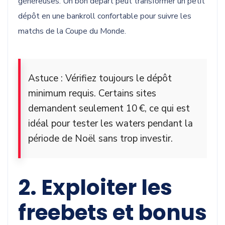
généreuses. Un bon départ peut transformer un petit
dépôt en une bankroll confortable pour suivre les
matchs de la Coupe du Monde.
Astuce : Vérifiez toujours le dépôt
minimum requis. Certains sites
demandent seulement 10 €, ce qui est
idéal pour tester les waters pendant la
période de Noël sans trop investir.
2. Exploiter les
freebets et bonus