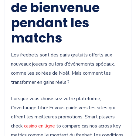
de bienvenue
pendant les
matchs
Les freebets sont des paris gratuits offerts aux
nouveaux joueurs ou lors d’événements spéciaux,
comme les soirées de Noël. Mais comment les
transformer en gains réels ?
Lorsque vous choisissez votre plateforme,
Covoiturage Libre.Fr vous guide vers les sites qui
offrent les meilleures promotions. Smart players
check
casino en ligne
to compare casinos across key
metrics comme le montant du freebet, les conditions