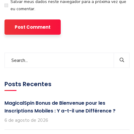
Salvar meus dados neste navegador para a próxima vez que
eu comentar.
Posts Recentes
MagicalSpin Bonus de Bienvenue pour les
Inscriptions Mobiles : Y a-t-il une Différence ?
6 de agosto de 2026