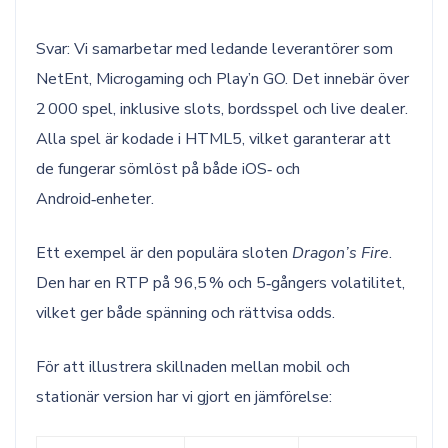
Svar: Vi samarbetar med ledande leverantörer som
NetEnt, Microgaming och Play’n GO. Det innebär över
2 000 spel, inklusive slots, bordsspel och live dealer.
Alla spel är kodade i HTML5, vilket garanterar att
de fungerar sömlöst på både iOS‑ och
Android‑enheter.
Ett exempel är den populära sloten
Dragon’s Fire
.
Den har en RTP på 96,5 % och 5‑gångers volatilitet,
vilket ger både spänning och rättvisa odds.
För att illustrera skillnaden mellan mobil och
stationär version har vi gjort en jämförelse: