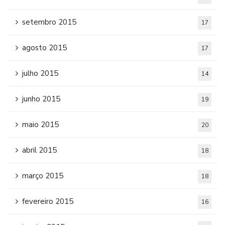
setembro 2015
17
agosto 2015
17
julho 2015
14
junho 2015
19
maio 2015
20
abril 2015
18
março 2015
18
fevereiro 2015
16