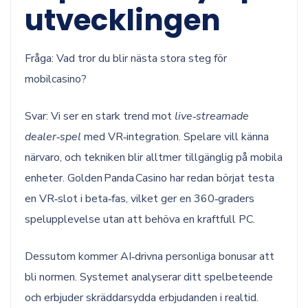
utvecklingen
Fråga: Vad tror du blir nästa stora steg för
mobilcasino?
Svar: Vi ser en stark trend mot
live‑streamade
dealer‑spel
med VR‑integration. Spelare vill känna
närvaro, och tekniken blir alltmer tillgänglig på mobila
enheter. Golden Panda Casino har redan börjat testa
en VR‑slot i beta‑fas, vilket ger en 360‑graders
spelupplevelse utan att behöva en kraftfull PC.
Dessutom kommer AI‑drivna personliga bonusar att
bli normen. Systemet analyserar ditt spelbeteende
och erbjuder skräddarsydda erbjudanden i realtid.