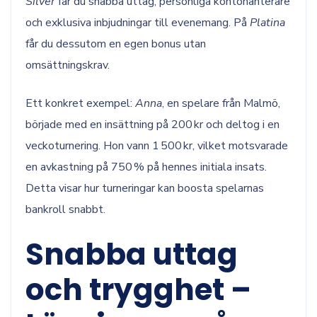
Silver
får du snabba uttag, personliga kontohanterare
och exklusiva inbjudningar till evenemang. På
Platina
får du dessutom en egen bonus utan
omsättningskrav.
Ett konkret exempel:
Anna
, en spelare från Malmö,
började med en insättning på 200 kr och deltog i en
veckoturnering. Hon vann 1 500 kr, vilket motsvarade
en avkastning på 750 % på hennes initiala insats.
Detta visar hur turneringar kan boosta spelarnas
bankroll snabbt.
Snabba uttag
och trygghet –