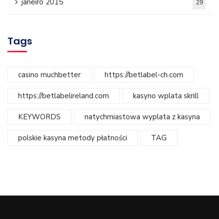
janeiro 2015
29
Tags
casino muchbetter
https://betlabel-ch.com
https://betlabelireland.com
kasyno wplata skrill
KEYWORDS
natychmiastowa wyplata z kasyna
polskie kasyna metody płatności
TAG