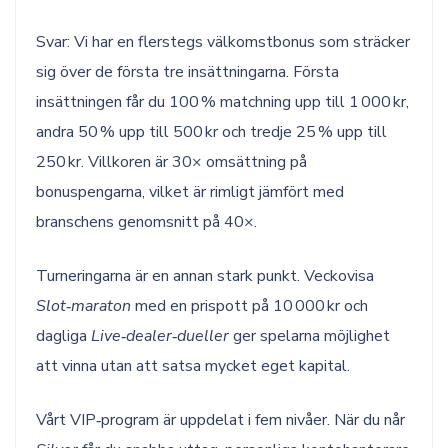
Svar: Vi har en flerstegs välkomstbonus som sträcker
sig över de första tre insättningarna. Första
insättningen får du 100 % matchning upp till 1 000 kr,
andra 50 % upp till 500 kr och tredje 25 % upp till
250 kr. Villkoren är 30× omsättning på
bonuspengarna, vilket är rimligt jämfört med
branschens genomsnitt på 40×.
Turneringarna är en annan stark punkt. Veckovisa
Slot‑maraton
med en prispott på 10 000 kr och
dagliga
Live‑dealer‑dueller
ger spelarna möjlighet
att vinna utan att satsa mycket eget kapital.
Vårt VIP‑program är uppdelat i fem nivåer. När du når