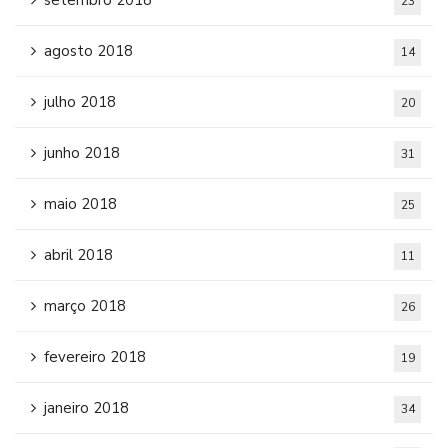
setembro 2018
23
agosto 2018
14
julho 2018
20
junho 2018
31
maio 2018
25
abril 2018
11
março 2018
26
fevereiro 2018
19
janeiro 2018
34