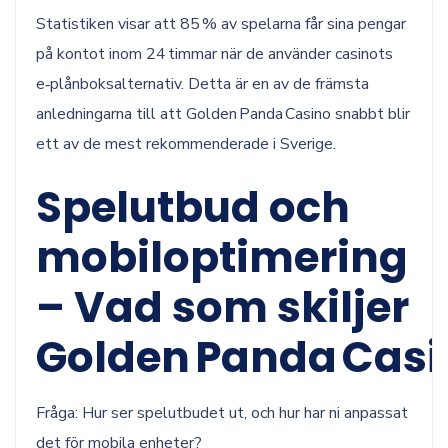
Statistiken visar att 85 % av spelarna får sina pengar
på kontot inom 24 timmar när de använder casinots
e‑plånboksalternativ. Detta är en av de främsta
anledningarna till att Golden Panda Casino snabbt blir
ett av de mest rekommenderade i Sverige.
Spelutbud och
mobiloptimering
– Vad som skiljer
Golden Panda Casi
Fråga: Hur ser spelutbudet ut, och hur har ni anpassat
det för mobila enheter?