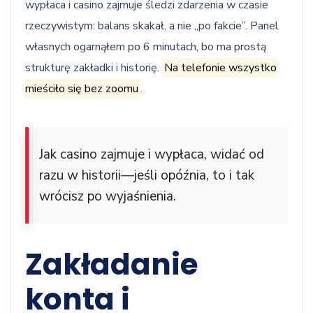
wypłaca i casino zajmuje śledzi zdarzenia w czasie
rzeczywistym: balans skakał, a nie „po fakcie”. Panel
własnych ogarnąłem po 6 minutach, bo ma prostą
strukturę zakładki i historię.
Na telefonie wszystko
mieściło się bez zoomu
.
Jak casino zajmuje i wypłaca, widać od
razu w historii—jeśli opóźnia, to i tak
wrócisz po wyjaśnienia.
Zakładanie
konta i