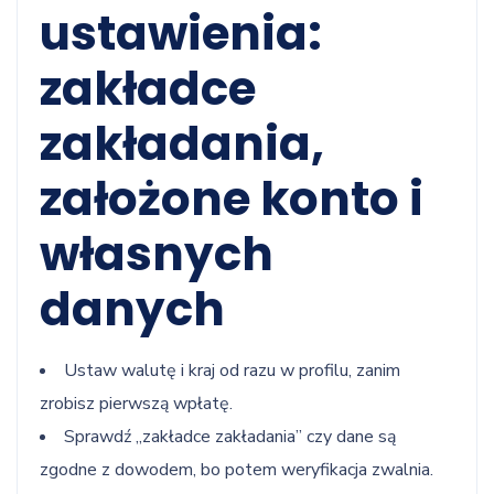
ustawienia:
zakładce
zakładania,
założone konto i
własnych
danych
Ustaw walutę i kraj od razu w profilu, zanim
zrobisz pierwszą wpłatę.
Sprawdź „zakładce zakładania” czy dane są
zgodne z dowodem, bo potem weryfikacja zwalnia.