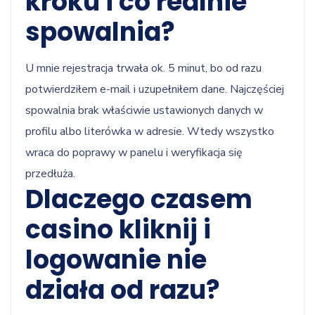
kroku i co realnie
spowalnia?
U mnie rejestracja trwała ok. 5 minut, bo od razu
potwierdziłem e-mail i uzupełniłem dane. Najczęściej
spowalnia brak właściwie ustawionych danych w
profilu albo literówka w adresie. Wtedy wszystko
wraca do poprawy w panelu i weryfikacja się
przedłuża.
Dlaczego czasem
casino kliknij i
logowanie nie
działa od razu?