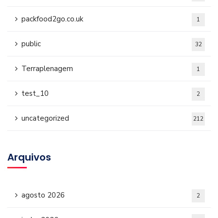
packfood2go.co.uk
1
public
32
Terraplenagem
1
test_10
2
uncategorized
212
Arquivos
agosto 2026
2