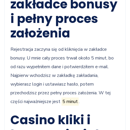
zakładce bonusy
i pełny proces
założenia
Rejestracja zaczyna się od kliknięcia w zakładce
bonusy. U mnie cały proces trwał około 5 minut, bo
od razu wypełniłem dane i potwierdziłem e-mail.
Najpierw wchodzisz w zakładkę zakładania,
wybierasz login i ustawiasz hasło, potem
przechodzisz przez pełny proces założenia. W tej
części najważniejsze jest
5 minut
.
Casino kliki i