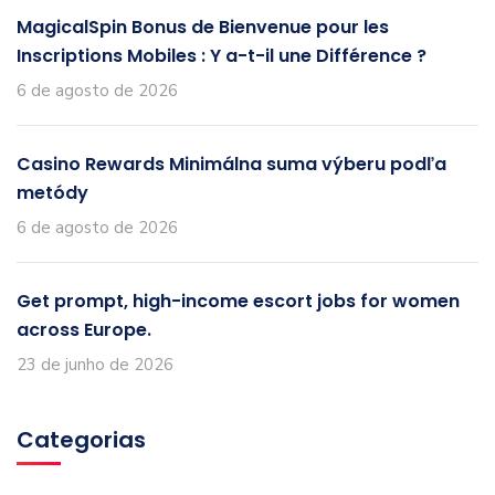
MagicalSpin Bonus de Bienvenue pour les
Inscriptions Mobiles : Y a-t-il une Différence ?
6 de agosto de 2026
Casino Rewards Minimálna suma výberu podľa
metódy
6 de agosto de 2026
Get prompt, high-income escort jobs for women
across Europe.
23 de junho de 2026
Categorias