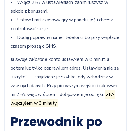
Włącz 2FA w ustawieniach, zanim ruszysz w
sekcje z bonusami.
Ustaw limit czasowy gry w panelu, jeśli chcesz
kontrolować sesje.
Dodaj poprawny numer telefonu, bo przy wypłacie
czasem proszą o SMS.
Ja swoje
założone
konto ustawiłem w 8 minut, a
potem już tylko poprawiłem adres. Ustawienia nie są
„ukryte” — znajdziesz je szybko, gdy wchodzisz w
własnych danych. Przy pierwszym wejściu brakowało
mi 2FA, więc wróciłem i dołączyłem je od ręki.
2FA
włączyłem w 3 minuty
.
Przewodnik po