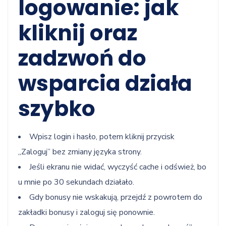
logowanie: jak
kliknij oraz
zadzwoń do
wsparcia działa
szybko
Wpisz login i hasło, potem kliknij przycisk
„Zaloguj” bez zmiany języka strony.
Jeśli ekranu nie widać, wyczyść cache i odśwież, bo
u mnie po 30 sekundach działało.
Gdy bonusy nie wskakują, przejdź z powrotem do
zakładki bonusy i zaloguj się ponownie.