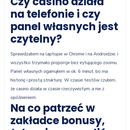
Czy casino działa
na telefonie i czy
panel własnych jest
czytelny?
Sprawdzałem na laptopie w Chrome i na Androidzie, i
wszystko trzymało proporcje bez irytującego zoomu.
Panel własnych ogarnąłem w ok. 6 minut, bo ma
historię i prostą strukturę. W czasie testów czułem,
że casino działa w czasie rzeczywistym, a nie z
opóźnieniem.
Na co patrzeć w
zakładce bonusy,