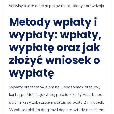
serwisy, które od razu pokazują, co i kiedy sprawdzają.
Metody wpłaty i
wypłaty: wpłaty,
wypłatę oraz jak
złożyć wniosek o
wypłatę
Wpłaty przetestowałem na 3 sposobach: przelew,
karta i portfel. Najszybciej poszło z karty Visa, bo po
stronie kasy zobaczyłem status po około 2 minutach.
Wypłatę robiłem drugi raz i dopiero wtedy doceniłem