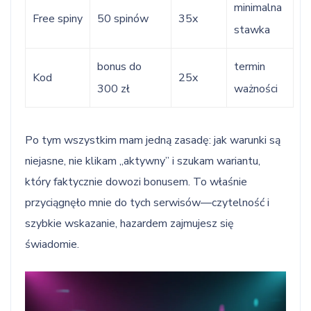
minimalna
Free spiny
50 spinów
35x
stawka
bonus do
termin
Kod
25x
300 zł
ważności
Po tym wszystkim mam jedną zasadę: jak warunki są
niejasne, nie klikam „aktywny” i szukam wariantu,
który faktycznie dowozi bonusem. To właśnie
przyciągnęło mnie do tych serwisów—czytelność i
szybkie wskazanie, hazardem zajmujesz się
świadomie.