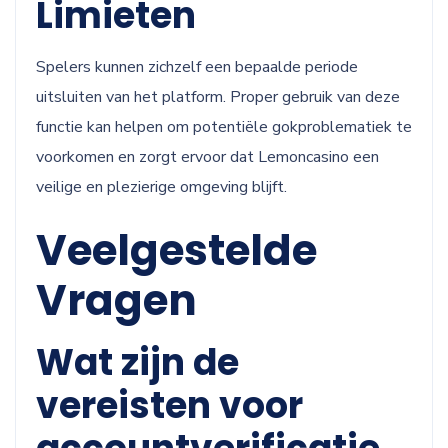
Limieten
Spelers kunnen zichzelf een bepaalde periode
uitsluiten van het platform. Proper gebruik van deze
functie kan helpen om potentiële gokproblematiek te
voorkomen en zorgt ervoor dat Lemoncasino een
veilige en plezierige omgeving blijft.
Veelgestelde
Vragen
Wat zijn de
vereisten voor