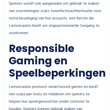
Spelers wordt ook aangeraden om gebruik te maken
van voorzieningen zoals tweefactorauthenticatie voor
extra beveiliging van hun accounts, een functie die
Lemoncasino biedt om ongeautoriseerde toegang te
voorkomen.
Responsible
Gaming en
Speelbeperkingen
Lemoncasino promoot verantwoord gamen en biedt
een scala aan tools en middelen om spelers te
helpen hun speelgewoonten onder controle te
houden. Spelers kunnen gebruik maken van