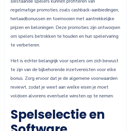
Bestaande spelers kunnen profiteren van
regelmatige promoties zoals cashback-aanbiedingen,
herlaadbonussen en toernooien met aantrekkelijke
prijzen en beloningen. Deze promoties zijn ontworpen
om spelers betrokken te houden en hun spelervaring
te verbeteren.
Het is echter belangrijk voor spelers om zich bewust
te zijn van de bijbehorende inzetvereisten voor elke
bonus. Zorg ervoor dat je de algemene voorwaarden
reviewt, zodat je weet aan welke eisen je moet
voldoen alvorens eventuele winsten op te nemen.
Spelselectie en
Software