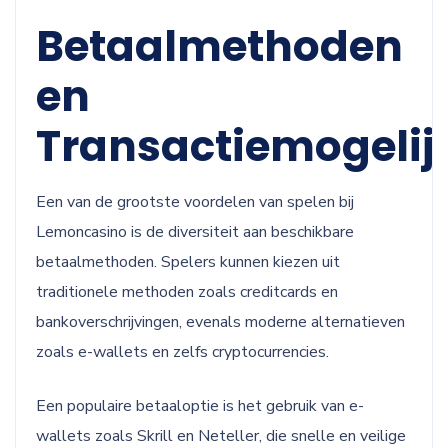
Betaalmethoden
en
Transactiemogeli
Een van de grootste voordelen van spelen bij
Lemoncasino is de diversiteit aan beschikbare
betaalmethoden. Spelers kunnen kiezen uit
traditionele methoden zoals creditcards en
bankoverschrijvingen, evenals moderne alternatieven
zoals e-wallets en zelfs cryptocurrencies.
Een populaire betaaloptie is het gebruik van e-
wallets zoals Skrill en Neteller, die snelle en veilige