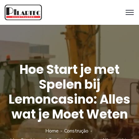
Hoe Start je met
Spelen bij
Lemoncasino: Alles
wat je Moet Weten
Home
Construção