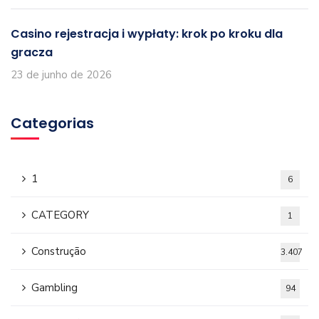
Casino rejestracja i wypłaty: krok po kroku dla
gracza
23 de junho de 2026
Categorias
1
6
CATEGORY
1
Construção
3.407
Gambling
94