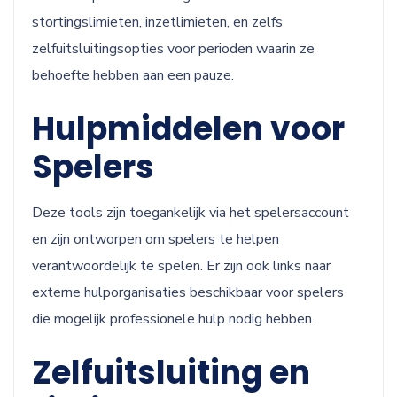
stortingslimieten, inzetlimieten, en zelfs
zelfuitsluitingsopties voor perioden waarin ze
behoefte hebben aan een pauze.
Hulpmiddelen voor
Spelers
Deze tools zijn toegankelijk via het spelersaccount
en zijn ontworpen om spelers te helpen
verantwoordelijk te spelen. Er zijn ook links naar
externe hulporganisaties beschikbaar voor spelers
die mogelijk professionele hulp nodig hebben.
Zelfuitsluiting en