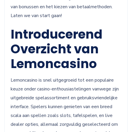
van bonussen en het kiezen van betaalmethoden.
Laten we van start gaan!
Introducerend
Overzicht van
Lemoncasino
Lemoncasino is snel uitgegroeid tot een populaire
keuze onder casino-enthousiastelingen vanwege zijn
uitgebreide spelassortiment en gebruiksvriendelijke
interface. Spelers kunnen genieten van een breed
scala aan spellen zoals slots, tafelspelen, en live
dealer opties, allemaal zorgvuldig geselecteerd om