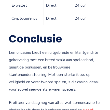
E-wallet
Direct
24 uur
Cryptocurrency
Direct
24 uur
Conclusie
Lemoncasino biedt een uitgebreide en klantgerichte
gokervaring met een breed scala aan spelaanbod,
gunstige bonussen, en betrouwbare
klantenondersteuning. Met een sterke focus op
veiligheid en verantwoord spelen, is dit casino ideaal
voor zowel nieuwe als ervaren spelers.
Profiteer vandaag nog van alles wat Lemoncasino te
bieden heeft door te beginnen met spelen
hier bij