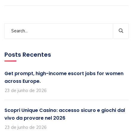
Posts Recentes
Get prompt, high-income escort jobs for women
across Europe.
23 de junho de 2026
Scopri Unique Casino: accesso sicuro e giochi dal
vivo da provare nel 2026
23 de junho de 2026