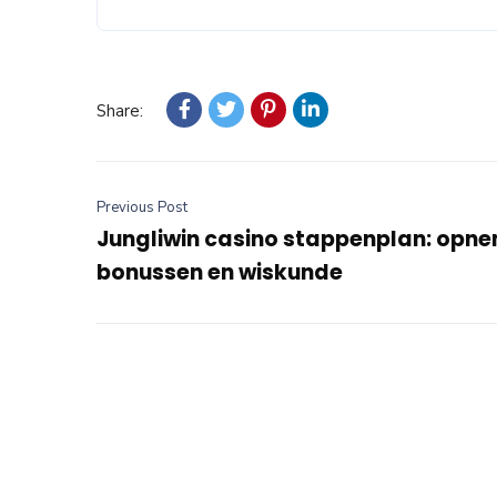
Share:
Previous Post
Jungliwin casino stappenplan: opn
bonussen en wiskunde