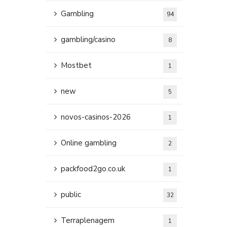
Gambling
94
gambling/casino
8
Mostbet
1
new
5
novos-casinos-2026
1
Online gambling
2
packfood2go.co.uk
1
public
32
Terraplenagem
1