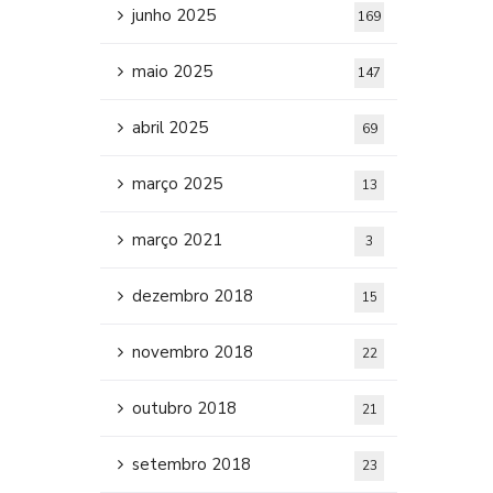
junho 2025
169
maio 2025
147
abril 2025
69
março 2025
13
março 2021
3
dezembro 2018
15
novembro 2018
22
outubro 2018
21
setembro 2018
23