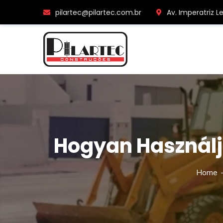
pilartec@pilartec.com.br
Av. Imperatriz L
Hogyan Használj
Home