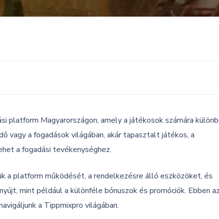
ási platform Magyarországon, amely a játékosok számára külön
dő vagy a fogadások világában, akár tapasztalt játékos, a
lehet a fogadási tevékenységhez.
ük a platform működését, a rendelkezésre álló eszközöket, és
yújt, mint például a különféle bónuszok és promóciók. Ebben a
avigáljunk a Tippmixpro világában.